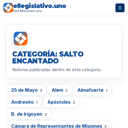
ellegislativo.uno
☰
Red Misiones.uno
CATEGORÍA: SALTO
ENCANTADO
Noticias publicadas dentro de esta categoría.
25 de Mayo
Alem
Almafuerte
3
2
1
Andresito
Apóstoles
1
2
B. de Irigoyen
2
Cámara de Representantes de Misiones
5