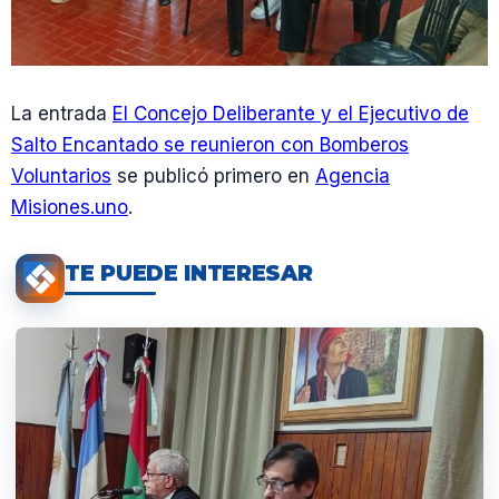
La entrada
El Concejo Deliberante y el Ejecutivo de
Salto Encantado se reunieron con Bomberos
Voluntarios
se publicó primero en
Agencia
Misiones.uno
.
TE PUEDE INTERESAR