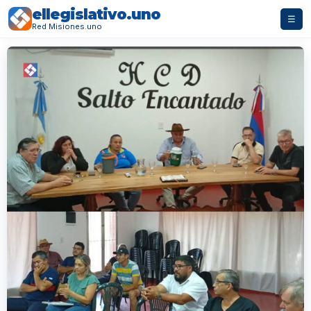
ellegislativo.uno
☰
Red Misiones.uno