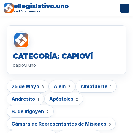
ellegislativo.uno
☰
Red Misiones.uno
CATEGORÍA: CAPIOVÍ
capiovi.uno
25 de Mayo
Alem
Almafuerte
3
2
1
Andresito
Apóstoles
1
2
B. de Irigoyen
2
Cámara de Representantes de Misiones
5