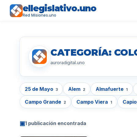
ellegislativo.uno
Red Misiones.uno
CATEGORÍA: CO
auroradigital.uno
25 de Mayo
Alem
Almafuerte
3
2
1
Campo Grande
Campo Viera
Capio
2
1
▣
1 publicación encontrada