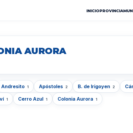
INICIO
PROVINCIA
MUN
LONIA AURORA
Andresito
Apóstoles
B. de Irigoyen
Cám
1
2
2
ví
Cerro Azul
Colonia Aurora
1
1
1