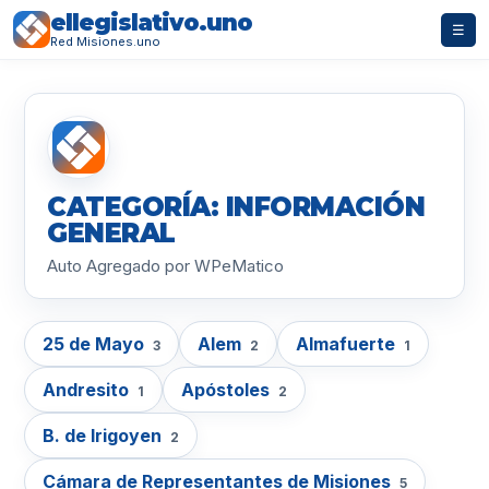
ellegislativo.uno
☰
Red Misiones.uno
CATEGORÍA: INFORMACIÓN
GENERAL
Auto Agregado por WPeMatico
25 de Mayo
Alem
Almafuerte
3
2
1
Andresito
Apóstoles
1
2
B. de Irigoyen
2
Cámara de Representantes de Misiones
5