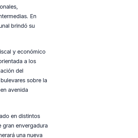
onales,
intermedias. En
unal brindó su
fiscal y económico
orientada a los
zación del
 bulevares sobre la
 en avenida
do en distintos
de gran envergadura
enerará una nueva