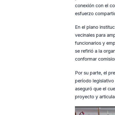
conexión con el co
esfuerzo compartid
En el plano instit
vecinales para ampl
funcionarios y em
se refirió a la org
conformar comision
Por su parte, el p
período legislativ
aseguró que el cue
proyecto y articul