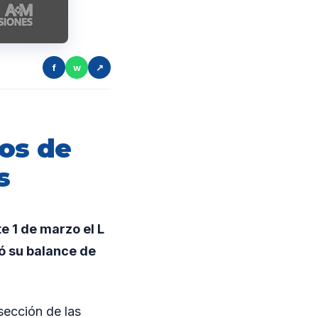
f
w
↗
os de
s
e 1 de marzo el L
ó su balance de
rsección de las