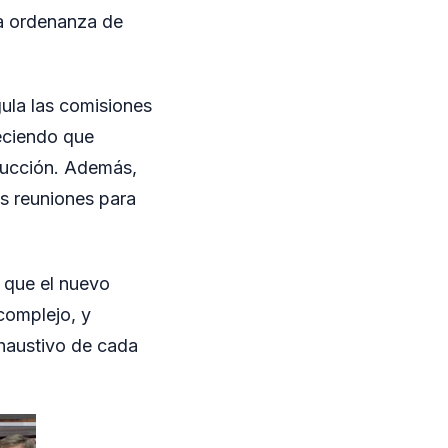
la ordenanza de
gula las comisiones
leciendo que
ducción. Además,
as reuniones para
ó que el nuevo
complejo, y
xhaustivo de cada