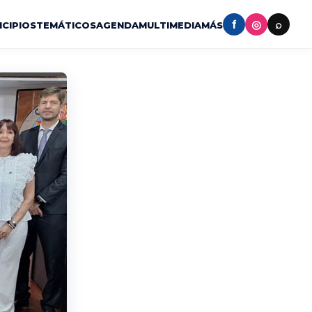
f
◎
⌕
ICIPIOS
TEMÁTICOS
AGENDA
MULTIMEDIA
MÁS