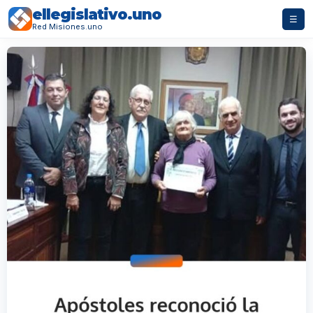
ellegislativo.uno
☰
Red Misiones.uno