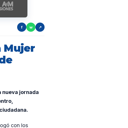
f
w
↗
a Mujer
 de
a nueva jornada
ntro,
 ciudadana.
alogó con los