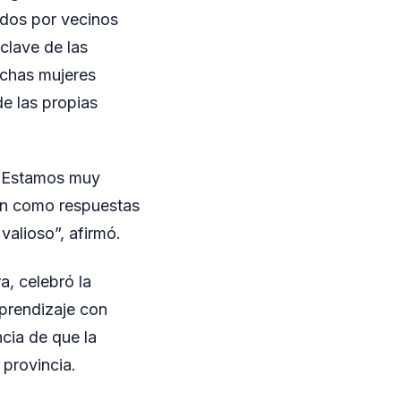
idos por vecinos
 clave de las
uchas mujeres
e las propias
 “Estamos muy
jan como respuestas
alioso”, afirmó.
a, celebró la
aprendizaje con
ncia de que la
 provincia.