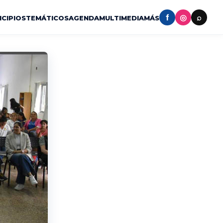
f
◎
⌕
ICIPIOS
TEMÁTICOS
AGENDA
MULTIMEDIA
MÁS