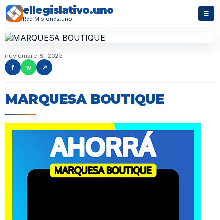
ellegislativo.uno
☰
Red Misiones.uno
noviembre 8, 2025
f
w
↗
MARQUESA BOUTIQUE